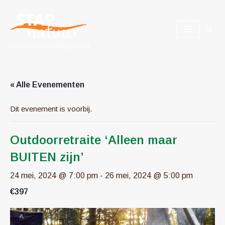
Ga
naar
Ga mee op ontdekkingstocht!
de
inhoud
« Alle Evenementen
Dit evenement is voorbij.
Outdoorretraite ‘Alleen maar
BUITEN zijn’
24 mei, 2024 @ 7:00 pm
-
26 mei, 2024 @ 5:00 pm
€397