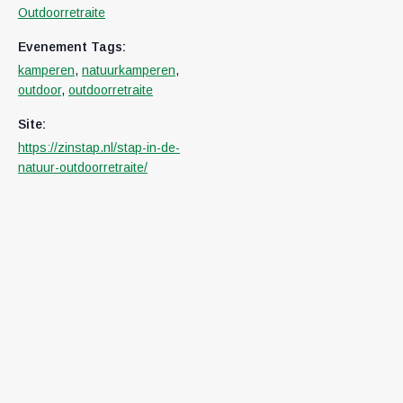
Outdoorretraite
Evenement Tags:
kamperen
,
natuurkamperen
,
outdoor
,
outdoorretraite
Site:
https://zinstap.nl/stap-in-de-
natuur-outdoorretraite/