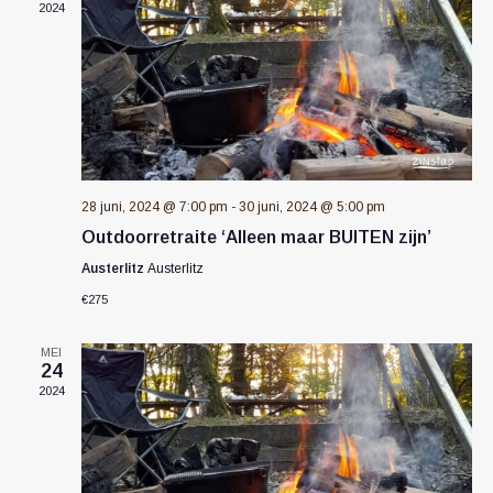
2024
naviga
28 juni, 2024 @ 7:00 pm
-
30 juni, 2024 @ 5:00 pm
Outdoorretraite ‘Alleen maar BUITEN zijn’
Austerlitz
Austerlitz
€275
MEI
24
2024