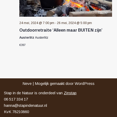
24 mei, 2024 @ 7:00 pm
-
26 mei, 2024 @ 5:00 pm
Outdoorretraite ‘Alleen maar BUITEN zijn’
Austerlitz
Austerlitz
€397
Neve
| Mogelijk gemaakt door
WordPress
Stap in de Natuur is onderdeel van
Zinstap
06 517 334 17
hanna@stapindenatuur.nl
KvK 78210860