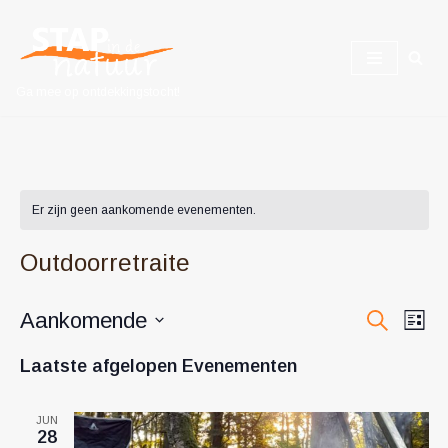
Ga
naar
Ga mee op ontdekkingstocht!
de
inhoud
Er zijn geen aankomende evenementen.
Outdoorretraite
Evene
Aankomende
Ev
Zoeken
Lijst
Selecteer
we
Zoeke
Laatste afgelopen Evenementen
een
nav
en
datum.
JUN
weerg
28