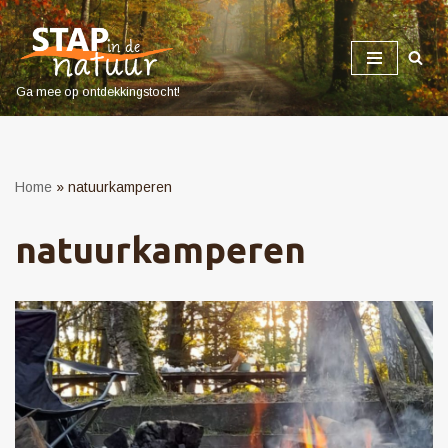
Ga
naar
Ga mee op ontdekkingstocht!
de
inhoud
Home
»
natuurkamperen
natuurkamperen