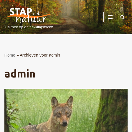
Ga
naar
Ga mee op ontdekkingstocht!
de
inhoud
Home
»
Archieven voor admin
admin